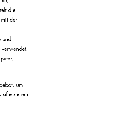
ute,
elt die
mit der
e und
g verwendet.
puter,
ngebot, um
räfte stehen