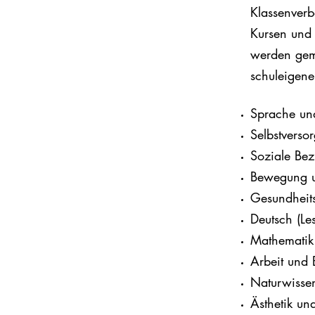
Klassenverb
Kursen und
werden gem
schuleigen
Sprache u
Selbstverso
Soziale Be
Bewegung u
Gesundheit
Deutsch (Le
Mathematik
Arbeit und 
Naturwisse
Ästhetik und