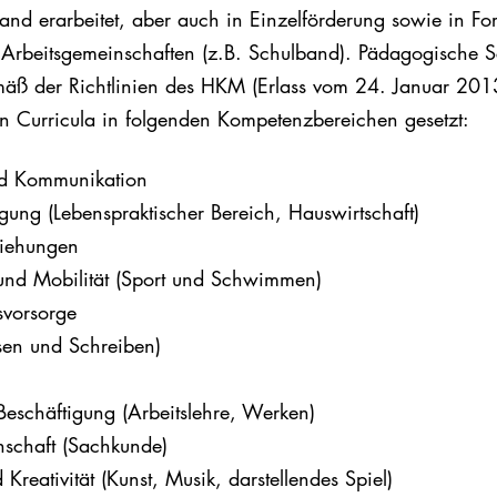
and erarbeitet, aber auch in Einzelförderung sowie in F
 Arbeitsgemeinschaften (z.B. Schulband). Pädagogische 
äß der Richtlinien des HKM (Erlass vom 24. Januar 201
en
Curricula
in
folgenden
Kompetenzbereichen
gesetzt:
nd Kommunikation
rgung (Lebenspraktischer Bereich, Hauswirtschaft)
ziehungen
nd Mobilität (Sport und Schwimmen)
svorsorge
sen und Schreiben)
Beschäftigung (Arbeitslehre, Werken)
nschaft (Sachkunde)
 Kreativität (Kunst, Musik, darstellendes Spiel)