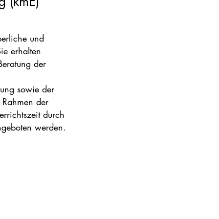
g (kmE)
perliche und
ie erhalten
Beratung der
lung sowie der
im Rahmen der
rrichtszeit durch
angeboten werden.