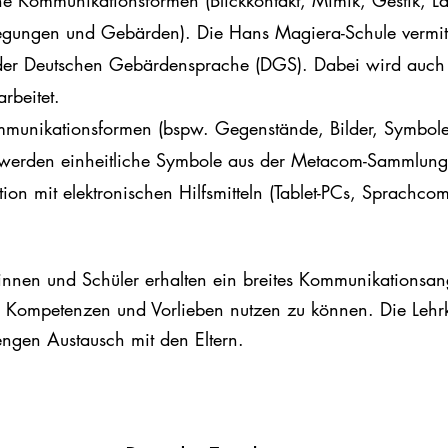
e Kommunikationsformen (Blickkontakt, Mimik, Gestik, La
gungen und Gebärden). Die Hans Magiera-Schule vermitt
er Deutschen Gebärdensprache (DGS). Dabei wird auch 
rbeitet.
mmunikationsformen (bspw. Gegenstände, Bilder, Symbol
Es werden einheitliche Symbole aus der Metacom-Sammlun
on mit elektronischen Hilfsmitteln (Tablet-PCs, Sprachcom
innen und Schüler
erhalten ein breites Kommunikationsa
Kompetenzen und Vorlieben nutzen zu können. Die Lehrk
engen Austausch mit den Eltern.