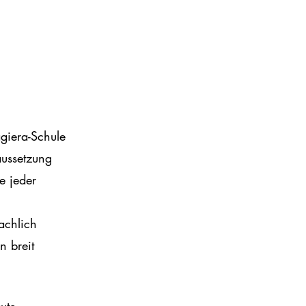
giera-Schule
aussetzung
e jeder
achlich
n breit