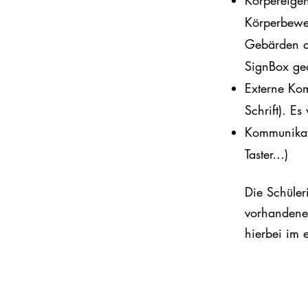
Körpereigen
Körperbewe
Gebärden d
SignBox gea
Externe Ko
Schrift). 
Kommunikati
Taster…)
Die
Schüler
vorhandene 
hierbei im 