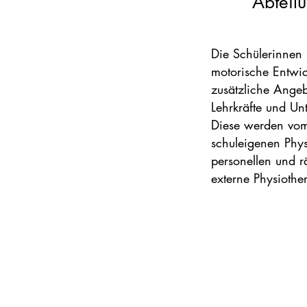
Abteil
Die Schülerinnen 
motorische Entwic
zusätzliche Angeb
Lehrkräfte und Unt
Diese
werden
vom 
schuleigenen Phys
personellen und
r
externe
Physiothe